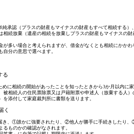
単純承認（プラスの財産もマイナスの財産もすべて相続する）
は相続放棄（遺産の相続を放棄しプラスの財産もマイナスの財
が多い場合と考えられますが、借金がなくとも相続にかかわ
も自分の意思で選べます。
する
ために相続の開始があったことを知ったときから3か月以内に
、被相続人の住民票除票又は戸籍附票や申述人（放棄する人）
）を添付して家庭裁判所に書類を送ります。
届く
届き、①誰かに強要されたり、②他人が勝手に手続きしたり、
よるものかの確認がなされます。
回答書」に自筆で記載し期限内に返送します。