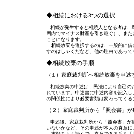
◆相続における3つの選択
相続が発生すると相続人となる者は、
囲内でマイナス財産を引き継ぐ）、また
ことになります。
相続放棄を選択するのは、一般的に借金
すのはしゃくだなど、他の理由であって
◆相続放棄の手順
）家庭裁判所へ相続放棄を申述
（１
相続放棄の申述は，民法により自己の
れています。申述書に申述内容を記入し
の関係性により必要書類は変わってくる
（２）家庭裁判所から「照会書」が
申述後、家庭裁判所から「照会書」が
いないかなど、その申述が本人の真意に
書類をよく読んで、真意である旨を「