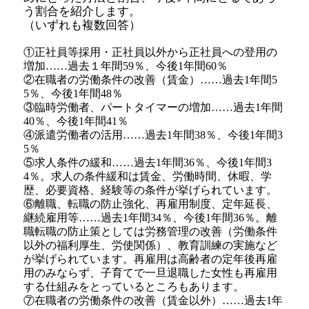
う割合を紹介します。
（いずれも複数回答）
①正社員等採用・正社員以外から正社員への登用の
増加……過去１年間59％、今後1年間60％
②在職者の労働条件の改善（賃金）……過去1年間5
5％、今後1年間48％
③臨時労働者、パートタイマーの増加……過去1年間
40％、今後1年間41％
④派遣労働者の活用……過去1年間38％、今後1年間3
5％
⑤求人条件の緩和……過去1年間36％、今後1年間3
4％。求人の条件緩和は賃金、労働時間、休暇、学
歴、必要資格、経験等の条件が挙げられています。
⑥離職、転職の防止強化、再雇用制度、定年延長、
継続雇用等……過去1年間34％、今後1年間36％。離
職転職の防止策としては労務管理の改善（労働条件
以外の福利厚生、労使関係）、教育訓練の実施など
が挙げられています。再雇用は高齢者の定年後再雇
用のみならず、子育てで一旦退職した女性も再雇用
する仕組みをとっているところもあります。
⑦在職者の労働条件の改善（賃金以外）……過去1年