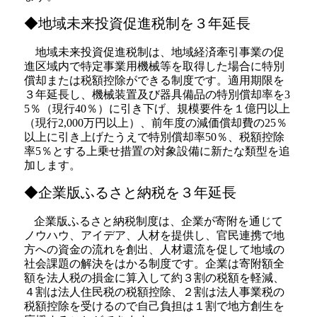
◆地域未来投資促進税制を３年延長
地域未来投資促進税制は、地域経済牽引事業の促
進区域内で特定事業用機械等を取得した場合に特別
償却または税額控除ができる制度です。適用期限を
３年延長し、機械装置及び器具備品の特別償却率を3
5％（現行40％）に引き下げ、規模要件を１億円以上
（現行2,000万円以上）、前年度の減価償却費の25％
以上に引き上げたうえで特別償却率50％、税額控除
率5％とする上乗せ措置の対象設備に新たな類型を追
加します。
◆企業版ふるさと納税を３年延長
企業版ふるさと納税制度は、企業が寄附を通じて
ノウハウ、アイデア、人材を提供し、官民連携で地
方への資金の流れを創出、人材還流を促して地域の
社会課題の解決をはかる制度です。企業は寄附額全
額を法人税の損金に算入して約３割の税額を軽減、
４割は法人住民税の税額控除、２割は法人事業税の
税額控除を受けるので自己負担は１割で地方創生を