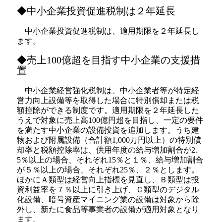
◆中小企業投資促進税制は２年延長
中小企業投資促進税制は、適用期限を２年延長し
ます。
◆売上100億超を目指す中小企業の支援措
置
中小企業経営強化税制は、中小企業者等が特定経
営力向上設備等を取得した場合に特別償却または税
額控除ができる制度です。適用期限を２年延長した
うえで対象に売上高100億円超を目指し、一定の要件
を満たす中小企業の設備投資を追加します。うち建
物および附属設備（合計額1,000万円以上）の特別償
却率と税額控除率は、供用年度の給与増加割合が2.
5％以上の場合、それぞれ15％と１％、給与増加割合
が５％以上の場合、それぞれ25％、２％とします。
ほかにＡ類型は経営向上指標を見直し、Ｂ類型は投
資利益率を７％以上に引き上げ、Ｃ類型のデジタル
化設備、暗号資産マイニング業の設備は対象から除
外し、新たに食品等事業者の設備が適用対象となり
ます。