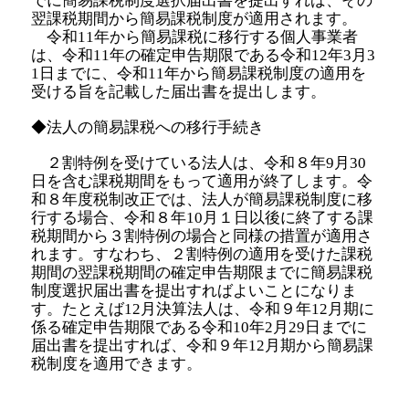
でに簡易課税制度選択届出書を提出すれば、その
翌課税期間から簡易課税制度が適用されます。
令和11年から簡易課税に移行する個人事業者
は、令和11年の確定申告期限である令和12年3月3
1日までに、令和11年から簡易課税制度の適用を
受ける旨を記載した届出書を提出します。
◆法人の簡易課税への移行手続き
２割特例を受けている法人は、令和８年9月30
日を含む課税期間をもって適用が終了します。令
和８年度税制改正では、法人が簡易課税制度に移
行する場合、令和８年10月１日以後に終了する課
税期間から３割特例の場合と同様の措置が適用さ
れます。すなわち、２割特例の適用を受けた課税
期間の翌課税期間の確定申告期限までに簡易課税
制度選択届出書を提出すればよいことになりま
す。たとえば12月決算法人は、令和９年12月期に
係る確定申告期限である令和10年2月29日までに
届出書を提出すれば、令和９年12月期から簡易課
税制度を適用できます。