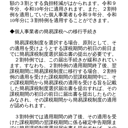
額の３割とする負担軽減がはかられます。令和９
年分、令和10年分に適用されます。また、２割特
例を適用していた個人事業者も令和９年分、令和
10年分に３割特例を適用することができます。
◆個人事業者の簡易課税への移行手続き
簡易課税制度を選択する場合、原則として、そ
の適用を受けようとする課税期間の初日の前日ま
でに簡易課税制度選択届出書の提出が必要です。
２割特例では、この届出手続きが緩和されてい
ます。すなわち、２割特例の適用期間終了後、翌
課税期間に簡易課税制度に移行する場合、２割特
例の適用を受けた課税期間の翌課税期間中に、そ
の課税期間から簡易課税の適用を受ける旨を記載
した簡易課税制度選択届出書を提出すれば、その
課税期間の初日の前日に届出書を提出したものと
みなされ、その課税期間から簡易課税制度の適用
が認められます。
３割特例では適用期間の終了後、その適用を受
けた課税期間の翌課税期間に係る確定申告期限ま